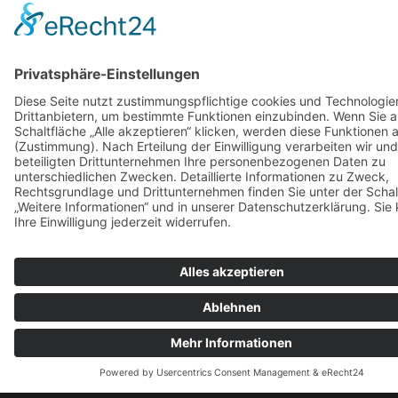
Vorteile
von HPL-Arbeitsplatten auf
einen Blick:
Extrem robust und hohe Kratzfestigkeit
Wasserresistent und hygienisch
Einbau flächenbündiger Spülen und Kochfelder
möglich
Einfach zu pflegen und hitzeunempfindlich
(kurzzeitig bis ca. 160°C)
Großformatige Platten mit weniger Fugen möglich
Hervorragende Umwelteigenschaften nach
höchstem ISO-Norm Standard
Schnell und einfach in 5 Schritten ein Angebot